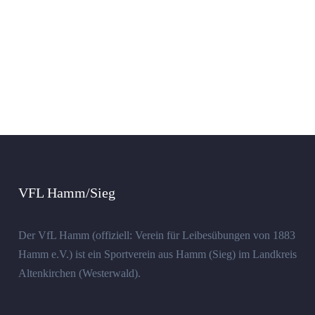
VFL Hamm/Sieg
Der VfL Hamm (offiziell: Verein für Leibesübungen von 1883
Hamm e.V.) ist ein Sportverein aus Hamm (Sieg) im Landkreis
Altenkirchen (Westerwald).