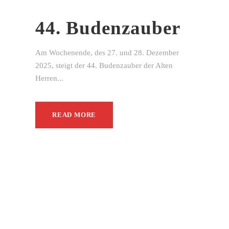
44. Budenzauber
Am Wochenende, des 27. und 28. Dezember
2025, steigt der 44. Budenzauber der Alten
Herren...
READ MORE