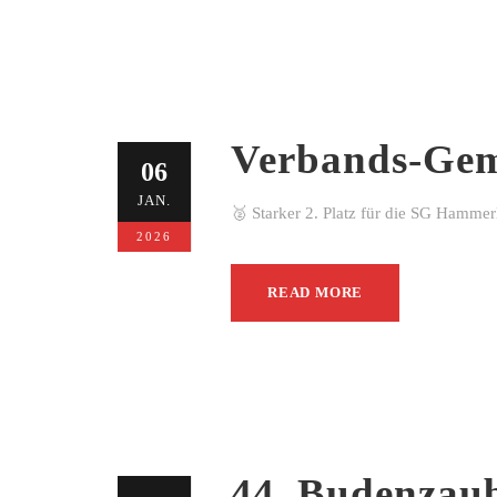
Verbands-Gem
06
JAN.
🥈 Starker 2. Platz für die SG Hamme
2026
READ MORE
44. Budenzau