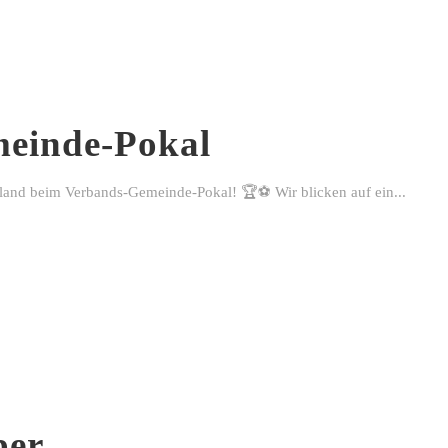
einde-Pokal
rland beim Verbands-Gemeinde-Pokal! 🏆⚽ Wir blicken auf ein...
ber