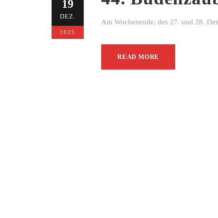
19
DEZ.
Am Wochenende, des 27. und 28. Dezem
2025
READ MORE