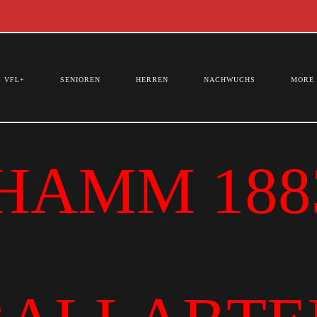
VFL+
SENIOREN
HERREN
NACHWUCHS
MORE
HAMM 1883