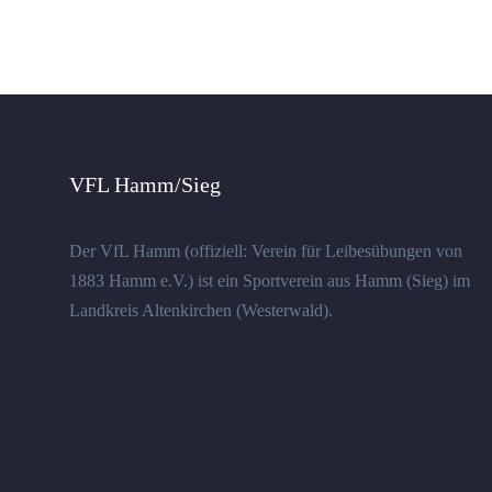
VFL Hamm/Sieg
Der VfL Hamm (offiziell: Verein für Leibesübungen von
1883 Hamm e.V.) ist ein Sportverein aus Hamm (Sieg) im
Landkreis Altenkirchen (Westerwald).