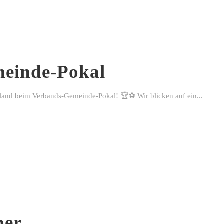
einde-Pokal
rland beim Verbands-Gemeinde-Pokal! 🏆⚽ Wir blicken auf ein...
ber