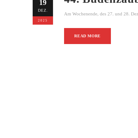
19
DEZ.
Am Wochenende, des 27. und 28. Dezem
2025
READ MORE