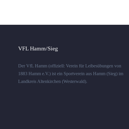
VFL Hamm/Sieg
Der VfL Hamm (offiziell: Verein für Leibesübungen von
1883 Hamm e.V.) ist ein Sportverein aus Hamm (Sieg) im
Landkreis Altenkirchen (Westerwald).