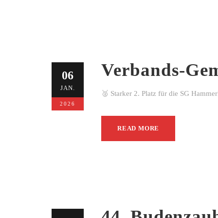
Verbands-Gem
06
JAN.
🥈 Starker 2. Platz für die SG Hamme
2026
READ MORE
44. Budenzau