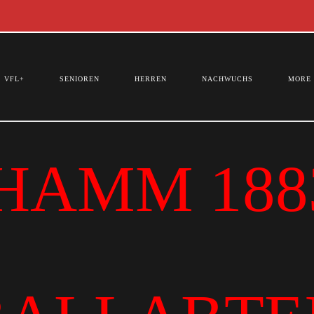
VFL+
SENIOREN
HERREN
NACHWUCHS
MORE
HAMM 1883