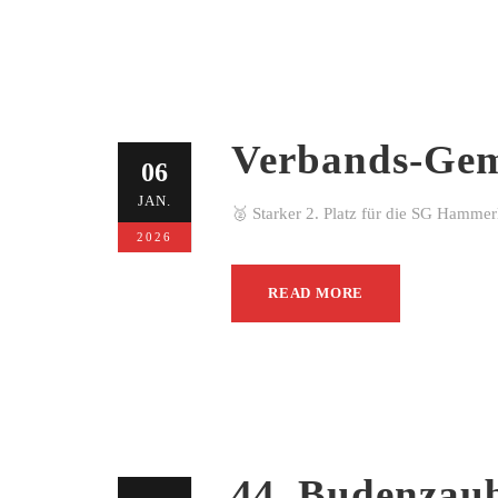
Verbands-Gem
06
JAN.
🥈 Starker 2. Platz für die SG Hamme
2026
READ MORE
44. Budenzau