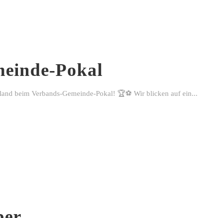
einde-Pokal
rland beim Verbands-Gemeinde-Pokal! 🏆⚽ Wir blicken auf ein...
ber