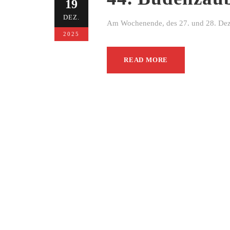
19
DEZ.
Am Wochenende, des 27. und 28. Dezem
2025
READ MORE