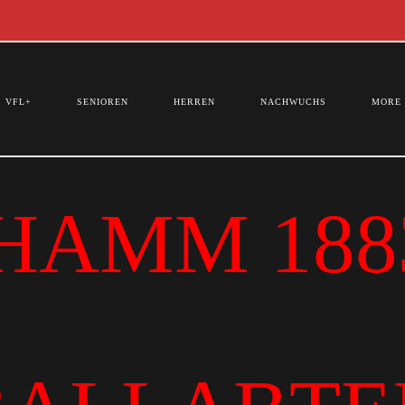
VFL+
SENIOREN
HERREN
NACHWUCHS
MORE
HAMM 1883