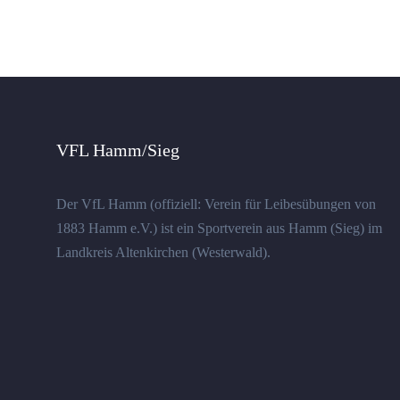
VFL Hamm/Sieg
Der VfL Hamm (offiziell: Verein für Leibesübungen von
1883 Hamm e.V.) ist ein Sportverein aus Hamm (Sieg) im
Landkreis Altenkirchen (Westerwald).