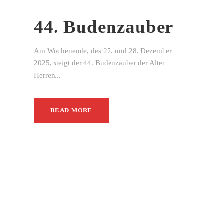
44. Budenzauber
Am Wochenende, des 27. und 28. Dezember
2025, steigt der 44. Budenzauber der Alten
Herren...
READ MORE