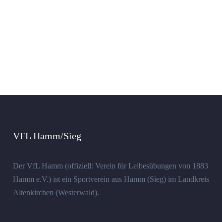
VFL Hamm/Sieg
Der VfL Hamm (offiziell: Verein für Leibesübungen von 1883
Hamm e.V.) ist ein Sportverein aus Hamm (Sieg) im Landkreis
Altenkirchen (Westerwald).