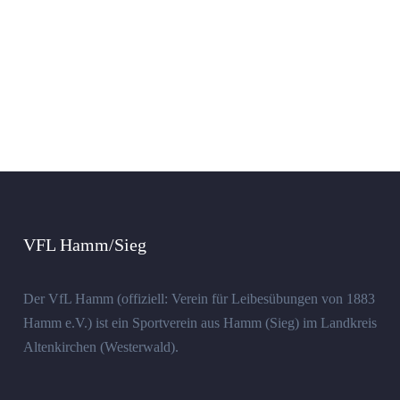
VFL Hamm/Sieg
Der VfL Hamm (offiziell: Verein für Leibesübungen von 1883
Hamm e.V.) ist ein Sportverein aus Hamm (Sieg) im Landkreis
Altenkirchen (Westerwald).