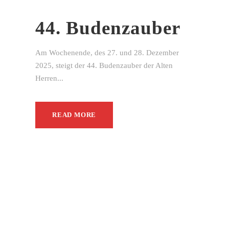
44. Budenzauber
Am Wochenende, des 27. und 28. Dezember
2025, steigt der 44. Budenzauber der Alten
Herren...
READ MORE