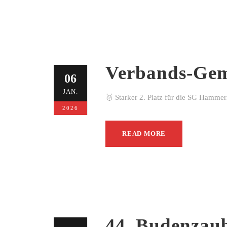
Verbands-Gem
06
JAN.
🥈 Starker 2. Platz für die SG Hamme
2026
READ MORE
44. Budenzau