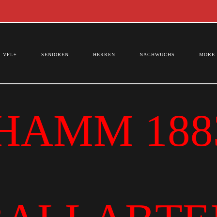
VFL+
SENIOREN
HERREN
NACHWUCHS
MORE
HAMM 1883