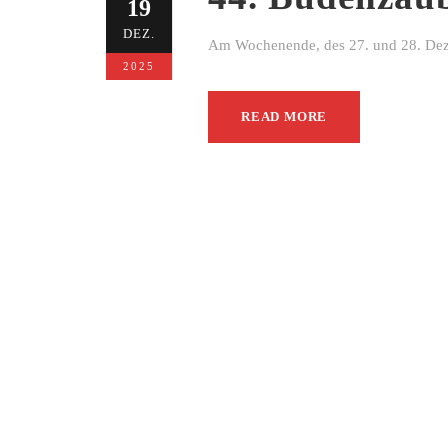
19
DEZ.
Am Wochenende, des 27. und 28. Dezem
2025
READ MORE