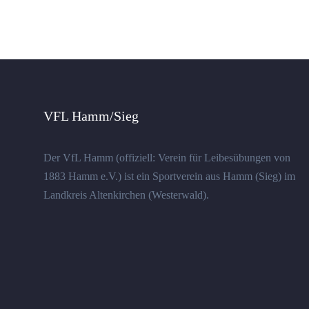
VFL Hamm/Sieg
Der VfL Hamm (offiziell: Verein für Leibesübungen von
1883 Hamm e.V.) ist ein Sportverein aus Hamm (Sieg) im
Landkreis Altenkirchen (Westerwald).