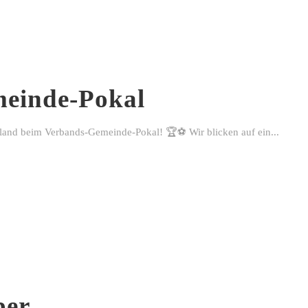
einde-Pokal
rland beim Verbands-Gemeinde-Pokal! 🏆⚽ Wir blicken auf ein...
ber