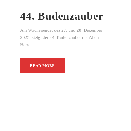
44. Budenzauber
Am Wochenende, des 27. und 28. Dezember
2025, steigt der 44. Budenzauber der Alten
Herren...
READ MORE