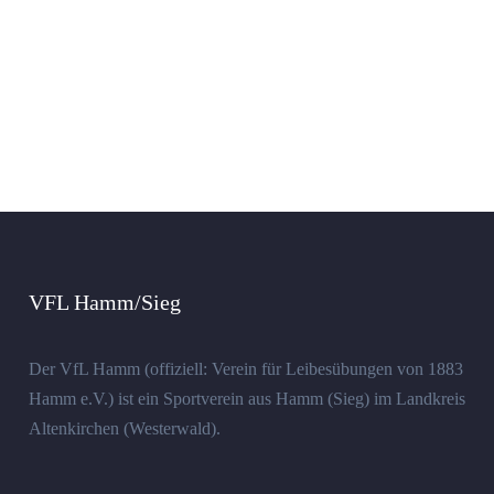
VFL Hamm/Sieg
Der VfL Hamm (offiziell: Verein für Leibesübungen von 1883
Hamm e.V.) ist ein Sportverein aus Hamm (Sieg) im Landkreis
Altenkirchen (Westerwald).