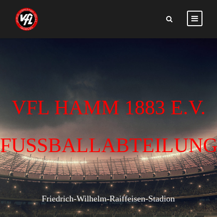
VFL HAMM 1883 E.V.
FUSSBALLABTEILUN
Friedrich-Wilhelm-Raiffeisen-Stadion