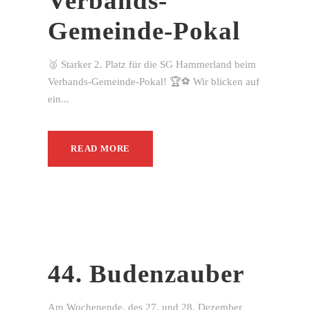
Verbands-
Gemeinde-Pokal
🥈 Starker 2. Platz für die SG Hammerland beim
Verbands-Gemeinde-Pokal! 🏆⚽ Wir blicken auf
ein...
READ MORE
44. Budenzauber
Am Wochenende, des 27. und 28. Dezember