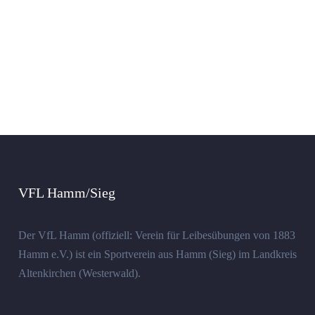
VFL Hamm/Sieg
Der VfL Hamm (offiziell: Verein für Leibesübungen von 1883
Hamm e.V.) ist ein Sportverein aus Hamm (Sieg) im Landkreis
Altenkirchen (Westerwald).