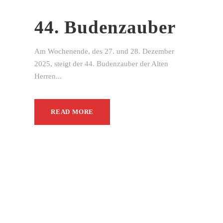
44. Budenzauber
Am Wochenende, des 27. und 28. Dezember
2025, steigt der 44. Budenzauber der Alten
Herren...
READ MORE