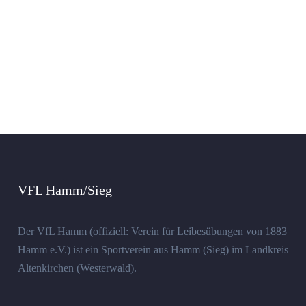
VFL Hamm/Sieg
Der VfL Hamm (offiziell: Verein für Leibesübungen von 1883
Hamm e.V.) ist ein Sportverein aus Hamm (Sieg) im Landkreis
Altenkirchen (Westerwald).