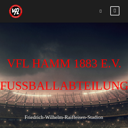
VFL HAMM 1883 E.V.
FUSSBALLABTEILUN
Friedrich-Wilhelm-Raiffeisen-Stadion