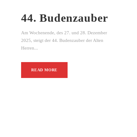
44. Budenzauber
Am Wochenende, des 27. und 28. Dezember
2025, steigt der 44. Budenzauber der Alten
Herren...
READ MORE