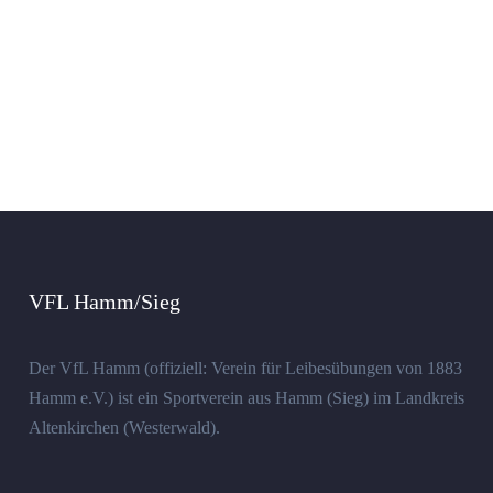
VFL Hamm/Sieg
Der VfL Hamm (offiziell: Verein für Leibesübungen von 1883
Hamm e.V.) ist ein Sportverein aus Hamm (Sieg) im Landkreis
Altenkirchen (Westerwald).