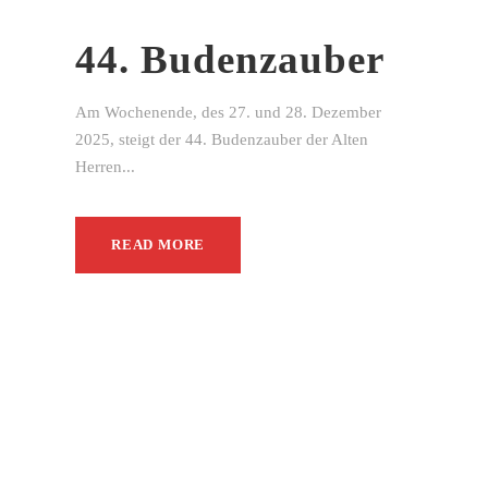
44. Budenzauber
Am Wochenende, des 27. und 28. Dezember
2025, steigt der 44. Budenzauber der Alten
Herren...
READ MORE