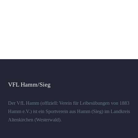
VFL Hamm/Sieg
Der VfL Hamm (offiziell: Verein für Leibesübungen von 1883
Hamm e.V.) ist ein Sportverein aus Hamm (Sieg) im Landkreis
Altenkirchen (Westerwald).