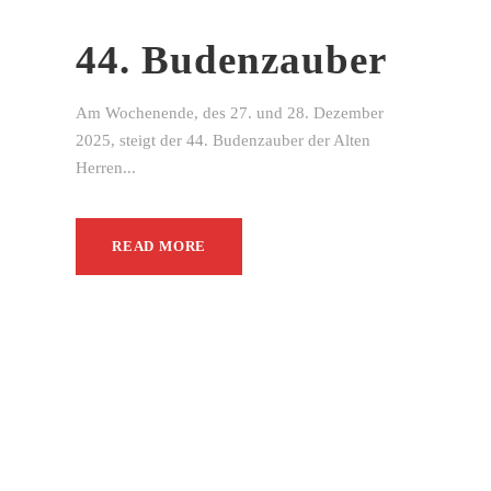
44. Budenzauber
Am Wochenende, des 27. und 28. Dezember
2025, steigt der 44. Budenzauber der Alten
Herren...
READ MORE