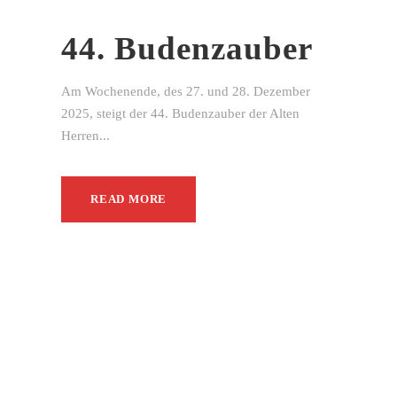
44. Budenzauber
Am Wochenende, des 27. und 28. Dezember
2025, steigt der 44. Budenzauber der Alten
Herren...
READ MORE