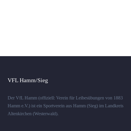
VFL Hamm/Sieg
Der VfL Hamm (offiziell: Verein für Leibesübungen von 1883
Hamm e.V.) ist ein Sportverein aus Hamm (Sieg) im Landkreis
Altenkirchen (Westerwald).