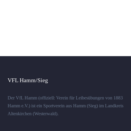
VFL Hamm/Sieg
Der VfL Hamm (offiziell: Verein für Leibesübungen von 1883
Hamm e.V.) ist ein Sportverein aus Hamm (Sieg) im Landkreis
Altenkirchen (Westerwald).