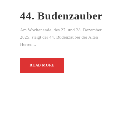
44. Budenzauber
Am Wochenende, des 27. und 28. Dezember
2025, steigt der 44. Budenzauber der Alten
Herren...
READ MORE