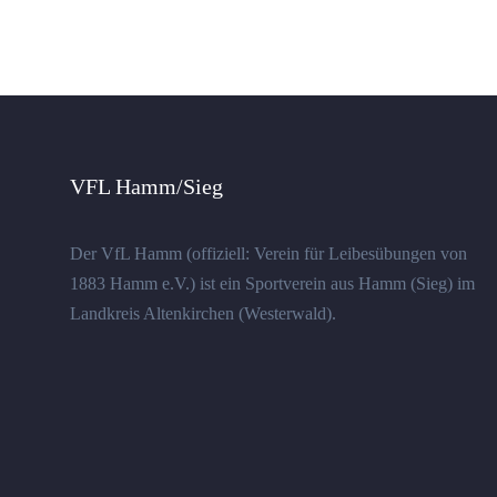
VFL Hamm/Sieg
Der VfL Hamm (offiziell: Verein für Leibesübungen von
1883 Hamm e.V.) ist ein Sportverein aus Hamm (Sieg) im
Landkreis Altenkirchen (Westerwald).