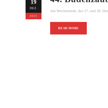
19
DEZ.
Am Wochenende, des 27. und 28. Dezem
2025
READ MORE