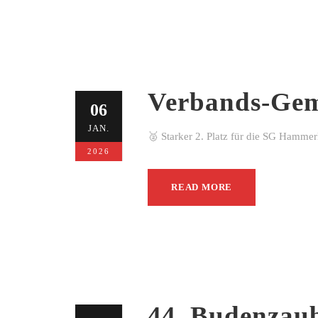
Verbands-Gem
06
JAN.
🥈 Starker 2. Platz für die SG Hamme
2026
READ MORE
44. Budenzau