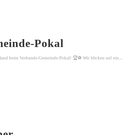
einde-Pokal
rland beim Verbands-Gemeinde-Pokal! 🏆⚽ Wir blicken auf ein...
ber