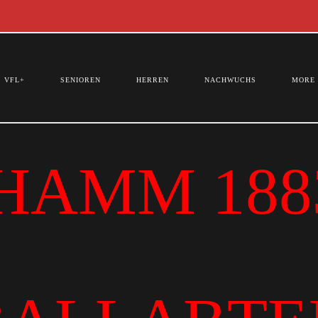
VFL+
SENIOREN
HERREN
NACHWUCHS
MORE
HAMM 1883