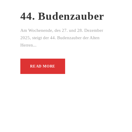
44. Budenzauber
Am Wochenende, des 27. und 28. Dezember
2025, steigt der 44. Budenzauber der Alten
Herren...
READ MORE