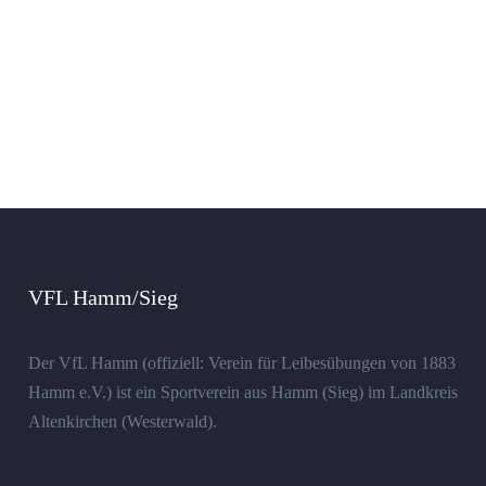
VFL Hamm/Sieg
Der VfL Hamm (offiziell: Verein für Leibesübungen von 1883
Hamm e.V.) ist ein Sportverein aus Hamm (Sieg) im Landkreis
Altenkirchen (Westerwald).