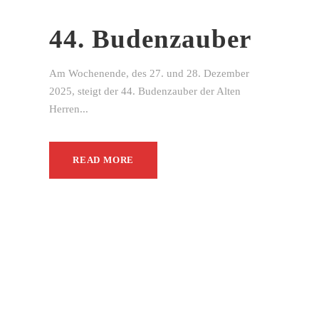
44. Budenzauber
Am Wochenende, des 27. und 28. Dezember
2025, steigt der 44. Budenzauber der Alten
Herren...
READ MORE