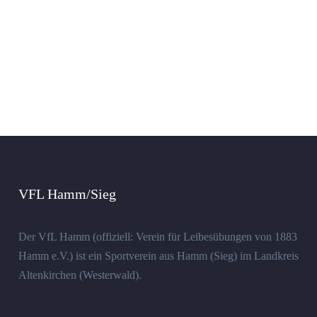
VFL Hamm/Sieg
Der VfL Hamm (offiziell: Verein für Leibesübungen von 1883
Hamm e.V.) ist ein Sportverein aus Hamm (Sieg) im Landkreis
Altenkirchen (Westerwald).