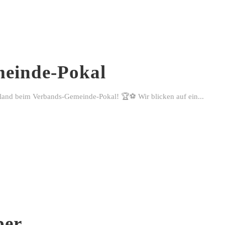
einde-Pokal
rland beim Verbands-Gemeinde-Pokal! 🏆⚽ Wir blicken auf ein...
ber