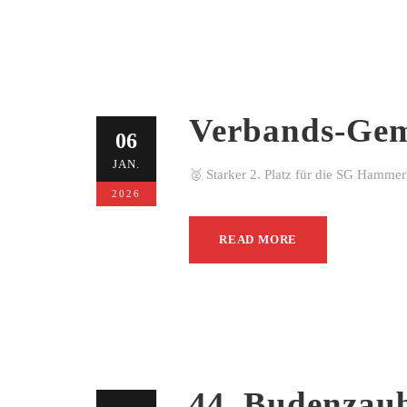
Verbands-Gem
06
JAN.
🥈 Starker 2. Platz für die SG Hamme
2026
READ MORE
44. Budenzau