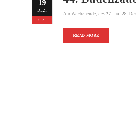
19
DEZ.
Am Wochenende, des 27. und 28. Dezem
2025
READ MORE