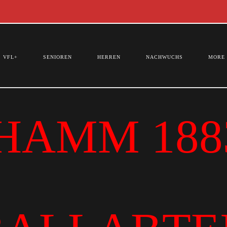
VFL+
SENIOREN
HERREN
NACHWUCHS
MORE
HAMM 1883