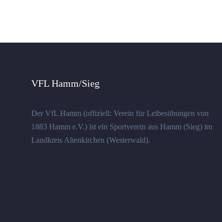
VFL Hamm/Sieg
Der VfL Hamm (offiziell: Verein für Leibesübungen von
1883 Hamm e.V.) ist ein Sportverein aus Hamm (Sieg) im
Landkreis Altenkirchen (Westerwald).