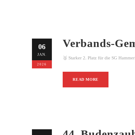
Verbands-Gem
06
JAN.
🥈 Starker 2. Platz für die SG Hamme
2026
READ MORE
44. Budenzau