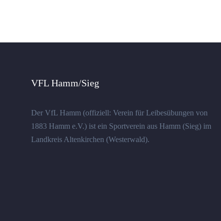
VFL Hamm/Sieg
Der VfL Hamm (offiziell: Verein für Leibesübungen von
1883 Hamm e.V.) ist ein Sportverein aus Hamm (Sieg) im
Landkreis Altenkirchen (Westerwald).