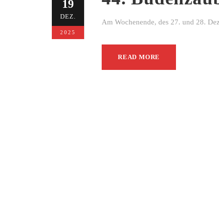
19
DEZ.
Am Wochenende, des 27. und 28. Dezem
2025
READ MORE