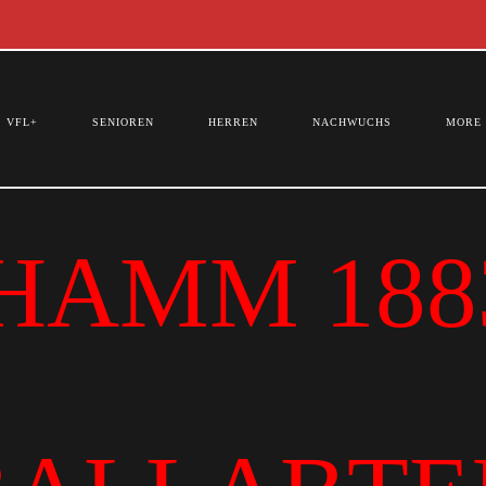
VFL+
SENIOREN
HERREN
NACHWUCHS
MORE
HAMM 1883