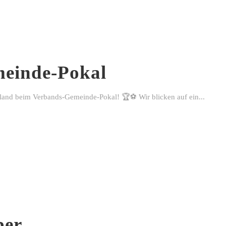
einde-Pokal
rland beim Verbands-Gemeinde-Pokal! 🏆⚽ Wir blicken auf ein...
ber