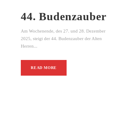
44. Budenzauber
Am Wochenende, des 27. und 28. Dezember
2025, steigt der 44. Budenzauber der Alten
Herren...
READ MORE