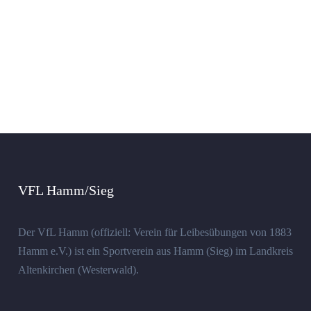
VFL Hamm/Sieg
Der VfL Hamm (offiziell: Verein für Leibesübungen von 1883
Hamm e.V.) ist ein Sportverein aus Hamm (Sieg) im Landkreis
Altenkirchen (Westerwald).