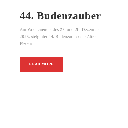
44. Budenzauber
Am Wochenende, des 27. und 28. Dezember
2025, steigt der 44. Budenzauber der Alten
Herren...
READ MORE