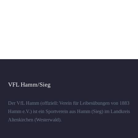
VFL Hamm/Sieg
Der VfL Hamm (offiziell: Verein für Leibesübungen von 1883
Hamm e.V.) ist ein Sportverein aus Hamm (Sieg) im Landkreis
Altenkirchen (Westerwald).