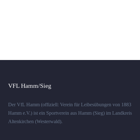
VFL Hamm/Sieg
Der VfL Hamm (offiziell: Verein für Leibesübungen von 1883
Hamm e.V.) ist ein Sportverein aus Hamm (Sieg) im Landkreis
Altenkirchen (Westerwald).