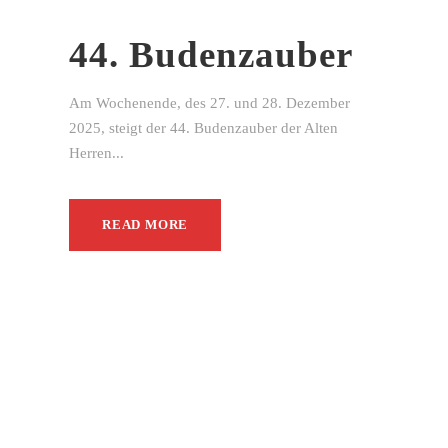
44. Budenzauber
Am Wochenende, des 27. und 28. Dezember
2025, steigt der 44. Budenzauber der Alten
Herren...
READ MORE