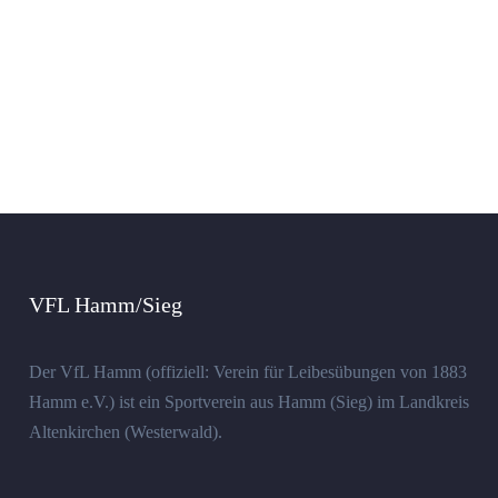
VFL Hamm/Sieg
Der VfL Hamm (offiziell: Verein für Leibesübungen von 1883
Hamm e.V.) ist ein Sportverein aus Hamm (Sieg) im Landkreis
Altenkirchen (Westerwald).