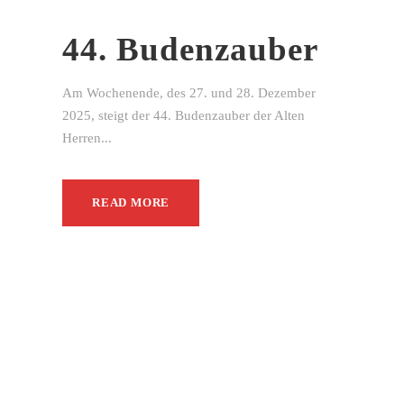
44. Budenzauber
Am Wochenende, des 27. und 28. Dezember
2025, steigt der 44. Budenzauber der Alten
Herren...
READ MORE