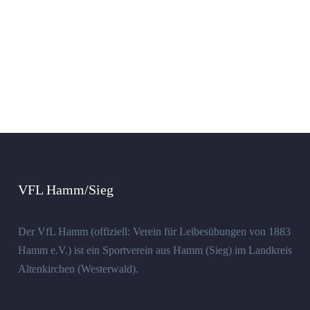
VFL Hamm/Sieg
Der VfL Hamm (offiziell: Verein für Leibesübungen von 1883
Hamm e.V.) ist ein Sportverein aus Hamm (Sieg) im Landkreis
Altenkirchen (Westerwald).