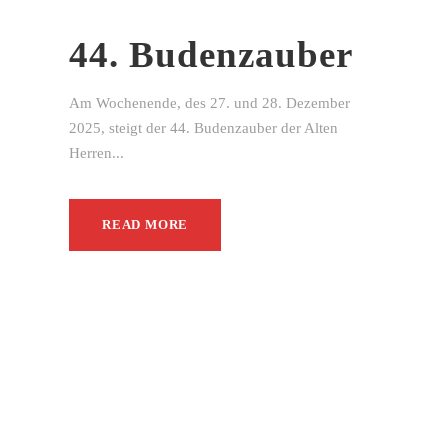
44. Budenzauber
Am Wochenende, des 27. und 28. Dezember
2025, steigt der 44. Budenzauber der Alten
Herren...
READ MORE