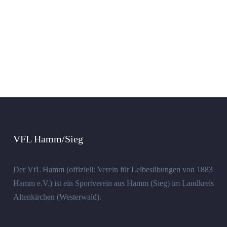
VFL Hamm/Sieg
Der VfL Hamm (offiziell: Verein für Leibesübungen von 1883
Hamm e.V.) ist ein Sportverein aus Hamm (Sieg) im Landkreis
Altenkirchen (Westerwald).