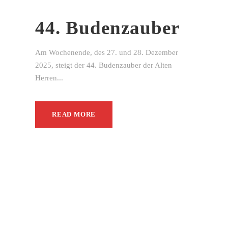
44. Budenzauber
Am Wochenende, des 27. und 28. Dezember
2025, steigt der 44. Budenzauber der Alten
Herren...
READ MORE