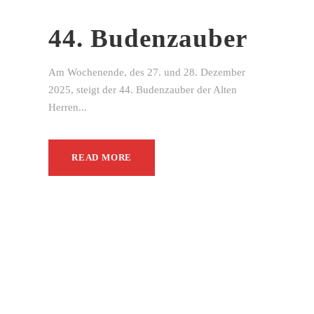
44. Budenzauber
Am Wochenende, des 27. und 28. Dezember
2025, steigt der 44. Budenzauber der Alten
Herren...
READ MORE