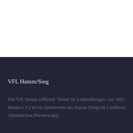
VFL Hamm/Sieg
Der VfL Hamm (offiziell: Verein für Leibesübungen von 1883
Hamm e.V.) ist ein Sportverein aus Hamm (Sieg) im Landkreis
Altenkirchen (Westerwald).