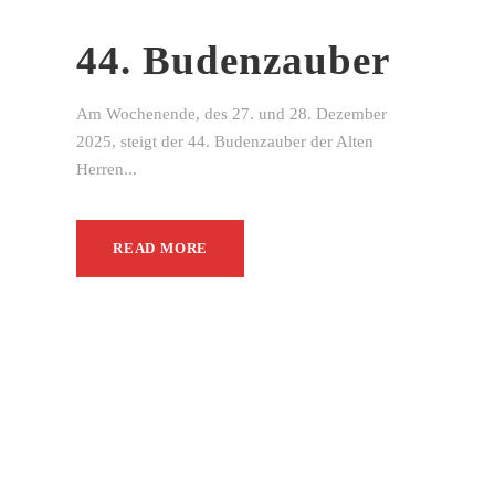
44. Budenzauber
Am Wochenende, des 27. und 28. Dezember
2025, steigt der 44. Budenzauber der Alten
Herren...
READ MORE