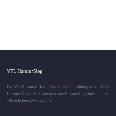
VFL Hamm/Sieg
Der VfL Hamm (offiziell: Verein für Leibesübungen von 1883
Hamm e.V.) ist ein Sportverein aus Hamm (Sieg) im Landkreis
Altenkirchen (Westerwald).