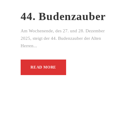
44. Budenzauber
Am Wochenende, des 27. und 28. Dezember
2025, steigt der 44. Budenzauber der Alten
Herren...
READ MORE