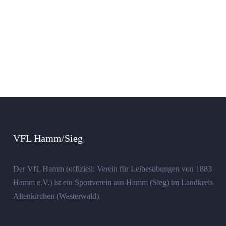
VFL Hamm/Sieg
Der VfL Hamm (offiziell: Verein für Leibesübungen von 1883
Hamm e.V.) ist ein Sportverein aus Hamm (Sieg) im Landkreis
Altenkirchen (Westerwald).