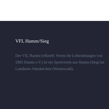
VFL Hamm/Sieg
Der VfL Hamm (offiziell: Verein für Leibesübungen von
1883 Hamm e.V.) ist ein Sportverein aus Hamm (Sieg) im
Landkreis Altenkirchen (Westerwald).