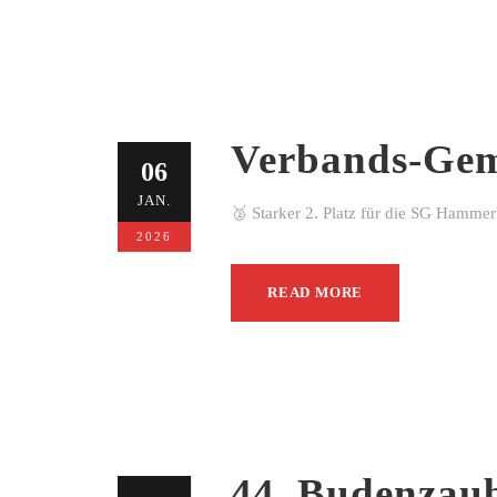
Verbands-Gem
06
JAN.
🥈 Starker 2. Platz für die SG Hamme
2026
READ MORE
44. Budenzau