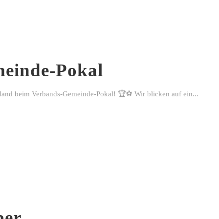
einde-Pokal
rland beim Verbands-Gemeinde-Pokal! 🏆⚽ Wir blicken auf ein...
ber