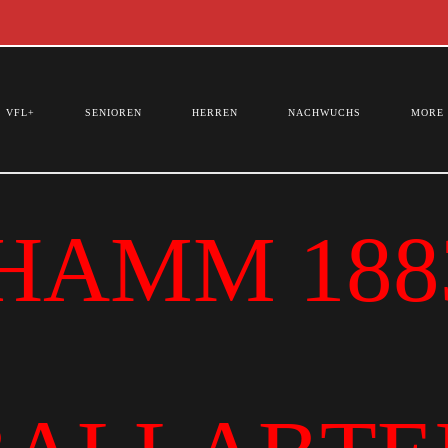
VFL+
SENIOREN
HERREN
NACHWUCHS
MORE
HAMM 1883