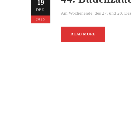
19
DEZ.
Am Wochenende, des 27. und 28. Dezem
2025
READ MORE