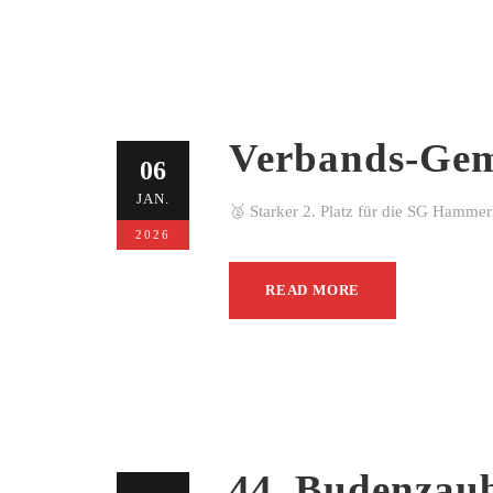
Verbands-Gem
06
JAN.
🥈 Starker 2. Platz für die SG Hamme
2026
READ MORE
44. Budenzau