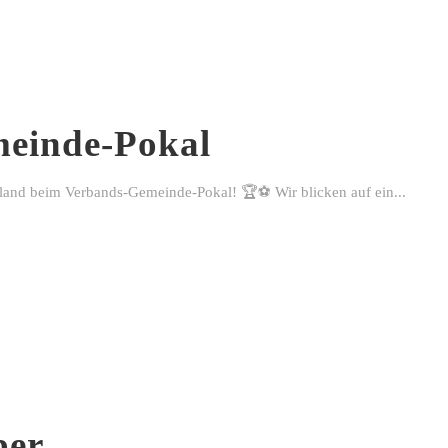
einde-Pokal
rland beim Verbands-Gemeinde-Pokal! 🏆⚽ Wir blicken auf ein...
ber