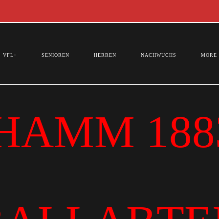
VFL+
SENIOREN
HERREN
NACHWUCHS
MORE
HAMM 1883