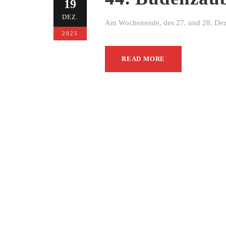
19
DEZ.
Am Wochenende, des 27. und 28. Dezem
2025
READ MORE