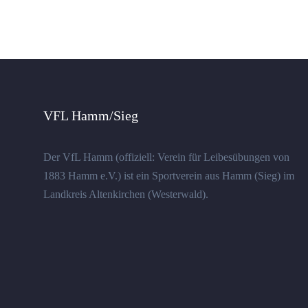
VFL Hamm/Sieg
Der VfL Hamm (offiziell: Verein für Leibesübungen von
1883 Hamm e.V.) ist ein Sportverein aus Hamm (Sieg) im
Landkreis Altenkirchen (Westerwald).