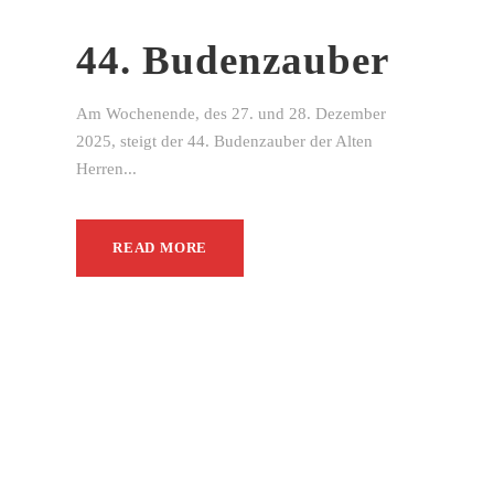
44. Budenzauber
Am Wochenende, des 27. und 28. Dezember
2025, steigt der 44. Budenzauber der Alten
Herren...
READ MORE