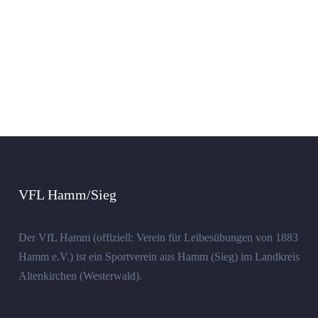
VFL Hamm/Sieg
Der VfL Hamm (offiziell: Verein für Leibesübungen von 1883
Hamm e.V.) ist ein Sportverein aus Hamm (Sieg) im Landkreis
Altenkirchen (Westerwald).