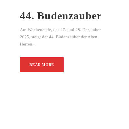
44. Budenzauber
Am Wochenende, des 27. und 28. Dezember
2025, steigt der 44. Budenzauber der Alten
Herren...
READ MORE