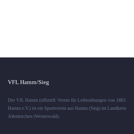
VFL Hamm/Sieg
Der VfL Hamm (offiziell: Verein für Leibesübungen von 1883
Hamm e.V.) ist ein Sportverein aus Hamm (Sieg) im Landkreis
Altenkirchen (Westerwald).