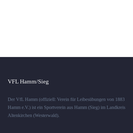
VFL Hamm/Sieg
Der VfL Hamm (offiziell: Verein für Leibesübungen von 1883
Hamm e.V.) ist ein Sportverein aus Hamm (Sieg) im Landkreis
Altenkirchen (Westerwald).