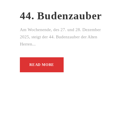
44. Budenzauber
Am Wochenende, des 27. und 28. Dezember
2025, steigt der 44. Budenzauber der Alten
Herren...
READ MORE