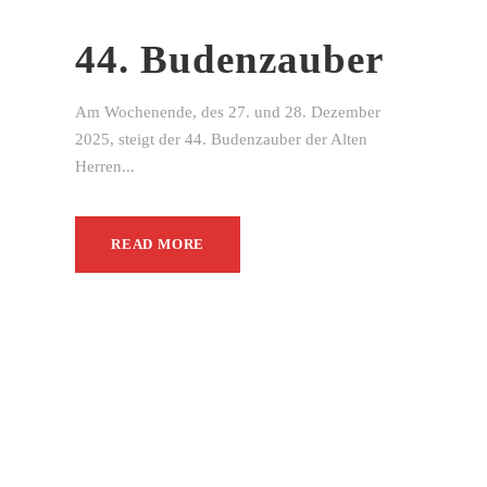
44. Budenzauber
Am Wochenende, des 27. und 28. Dezember
2025, steigt der 44. Budenzauber der Alten
Herren...
READ MORE