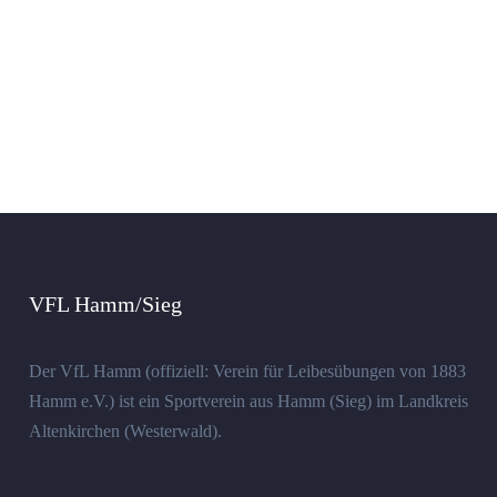
VFL Hamm/Sieg
Der VfL Hamm (offiziell: Verein für Leibesübungen von 1883
Hamm e.V.) ist ein Sportverein aus Hamm (Sieg) im Landkreis
Altenkirchen (Westerwald).