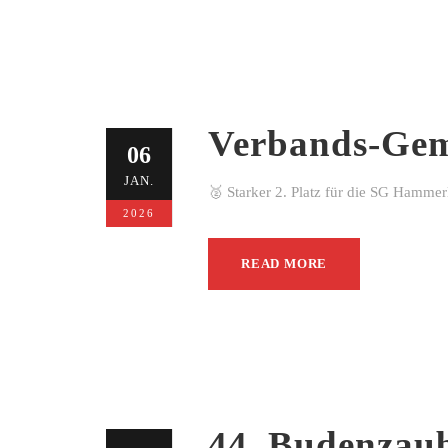
Verbands-Gem
06
JAN.
🥈 Starker 2. Platz für die SG Hamme
2026
READ MORE
44. Budenzau