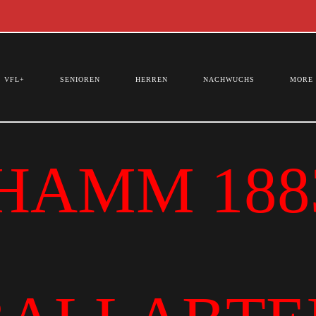
VFL+
SENIOREN
HERREN
NACHWUCHS
MORE
HAMM 1883