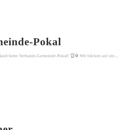
einde-Pokal
rland beim Verbands-Gemeinde-Pokal! 🏆⚽ Wir blicken auf ein...
ber