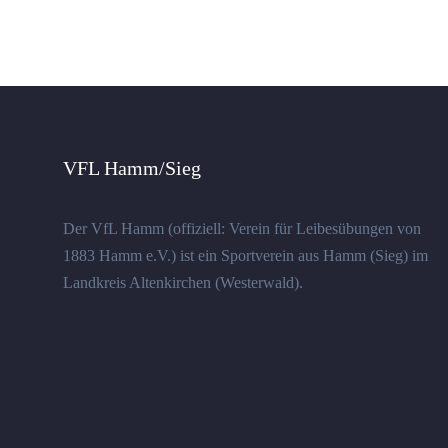
VFL Hamm/Sieg
Der VfL Hamm (offiziell: Verein für Leibesübungen von
1883 Hamm e.V.) ist ein Sportverein aus Hamm (Sieg) im
Landkreis Altenkirchen (Westerwald).