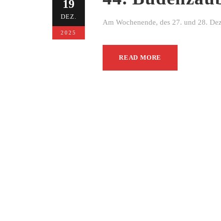
19
DEZ.
Am Wochenende, des 27. und 28. Dezem
2025
READ MORE