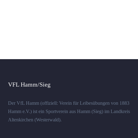
VFL Hamm/Sieg
Der VfL Hamm (offiziell: Verein für Leibesübungen von 1883
Hamm e.V.) ist ein Sportverein aus Hamm (Sieg) im Landkreis
Altenkirchen (Westerwald).