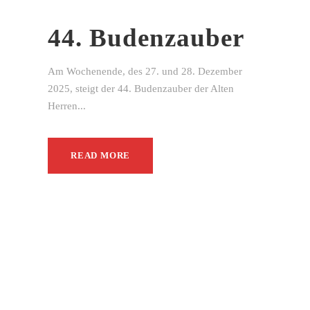
44. Budenzauber
Am Wochenende, des 27. und 28. Dezember
2025, steigt der 44. Budenzauber der Alten
Herren...
READ MORE