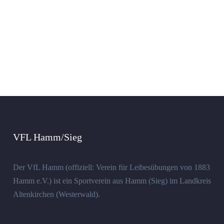
VFL Hamm/Sieg
Der VfL Hamm (offiziell: Verein für Leibesübungen von 1883
Hamm e.V.) ist ein Sportverein aus Hamm (Sieg) im Landkreis
Altenkirchen (Westerwald).