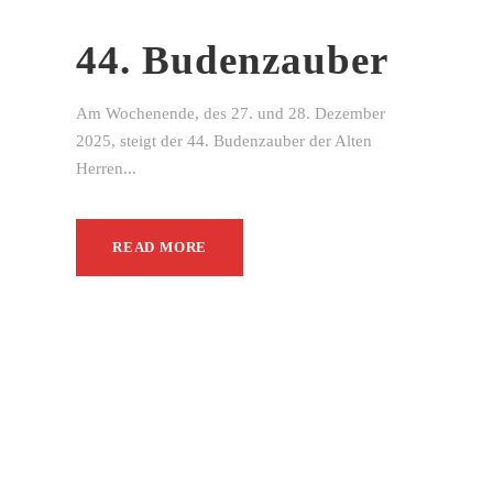
44. Budenzauber
Am Wochenende, des 27. und 28. Dezember
2025, steigt der 44. Budenzauber der Alten
Herren...
READ MORE