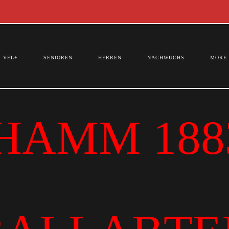
VFL+
SENIOREN
HERREN
NACHWUCHS
MORE
HAMM 1883