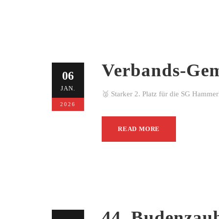
Verbands-Gem
06
JAN.
🥈 Starker 2. Platz für die SG Hamme
2026
READ MORE
44. Budenzau