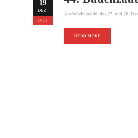
19
DEZ.
Am Wochenende, des 27. und 28. Dezem
2025
READ MORE