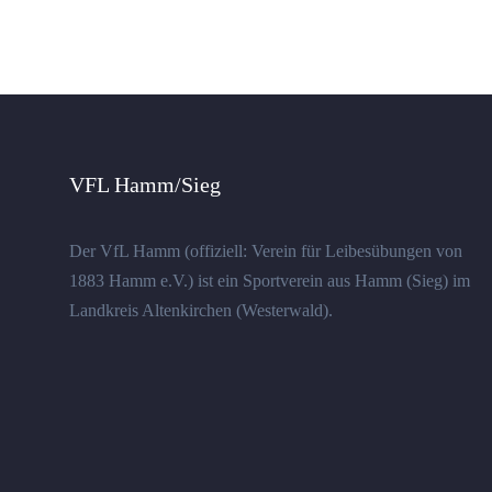
VFL Hamm/Sieg
Der VfL Hamm (offiziell: Verein für Leibesübungen von
1883 Hamm e.V.) ist ein Sportverein aus Hamm (Sieg) im
Landkreis Altenkirchen (Westerwald).