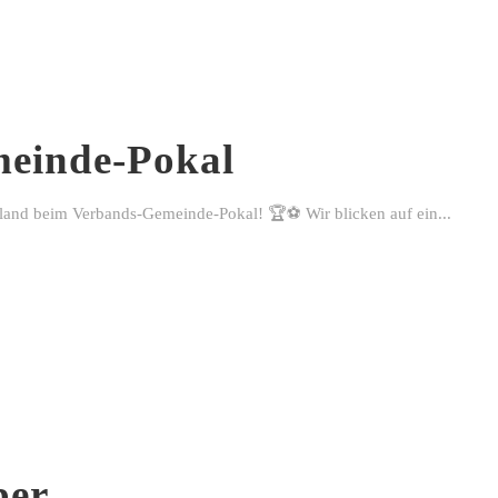
einde-Pokal
rland beim Verbands-Gemeinde-Pokal! 🏆⚽ Wir blicken auf ein...
ber