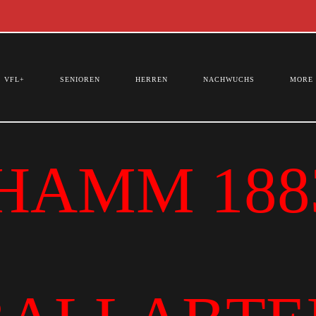
VFL+
SENIOREN
HERREN
NACHWUCHS
MORE
HAMM 1883