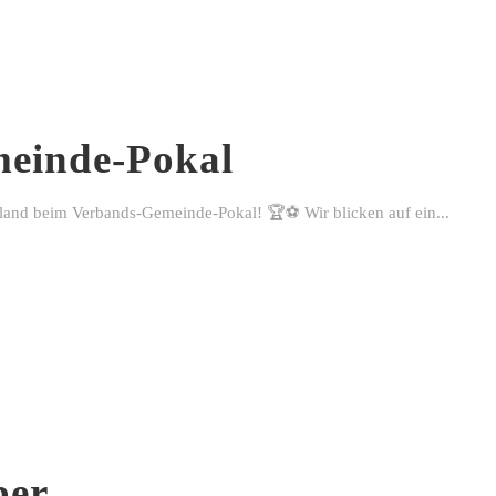
einde-Pokal
rland beim Verbands-Gemeinde-Pokal! 🏆⚽ Wir blicken auf ein...
ber