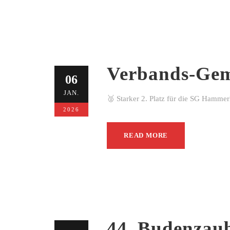
Verbands-Gem
06
JAN.
🥈 Starker 2. Platz für die SG Hamme
2026
READ MORE
44. Budenzau