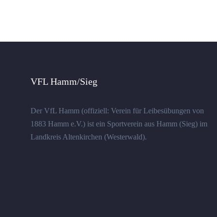
VFL Hamm/Sieg
Der VfL Hamm (offiziell: Verein für Leibesübungen von
1883 Hamm e.V.) ist ein Sportverein aus Hamm (Sieg) im
Landkreis Altenkirchen (Westerwald).