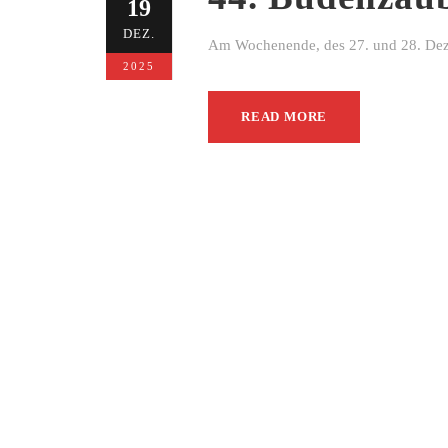
19
DEZ.
Am Wochenende, des 27. und 28. Dezem
2025
READ MORE