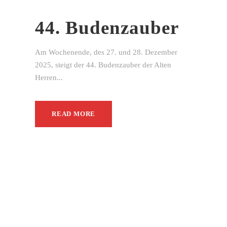
44. Budenzauber
Am Wochenende, des 27. und 28. Dezember
2025, steigt der 44. Budenzauber der Alten
Herren...
READ MORE