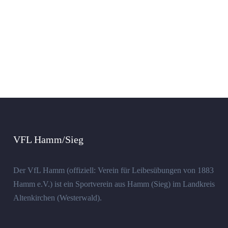
VFL Hamm/Sieg
Der VfL Hamm (offiziell: Verein für Leibesübungen von 1883
Hamm e.V.) ist ein Sportverein aus Hamm (Sieg) im Landkreis
Altenkirchen (Westerwald).