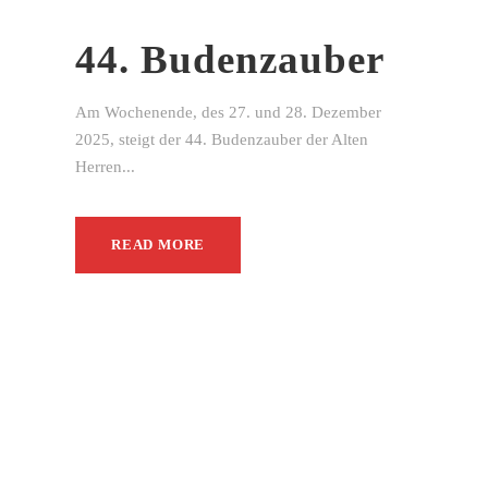
44. Budenzauber
Am Wochenende, des 27. und 28. Dezember
2025, steigt der 44. Budenzauber der Alten
Herren...
READ MORE