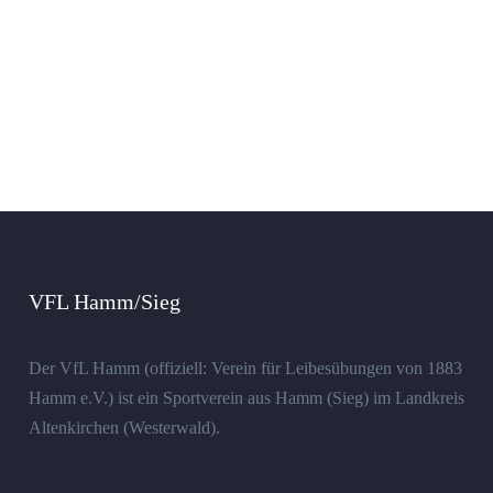
VFL Hamm/Sieg
Der VfL Hamm (offiziell: Verein für Leibesübungen von 1883
Hamm e.V.) ist ein Sportverein aus Hamm (Sieg) im Landkreis
Altenkirchen (Westerwald).