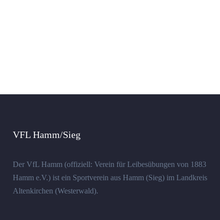
VFL Hamm/Sieg
Der VfL Hamm (offiziell: Verein für Leibesübungen von 1883
Hamm e.V.) ist ein Sportverein aus Hamm (Sieg) im Landkreis
Altenkirchen (Westerwald).