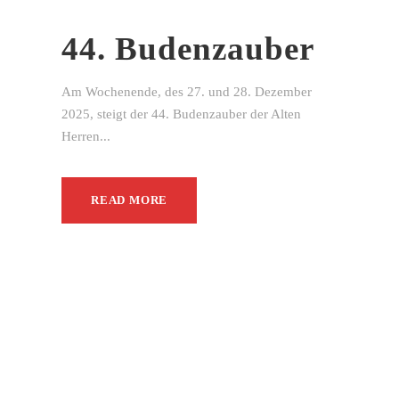
44. Budenzauber
Am Wochenende, des 27. und 28. Dezember
2025, steigt der 44. Budenzauber der Alten
Herren...
READ MORE