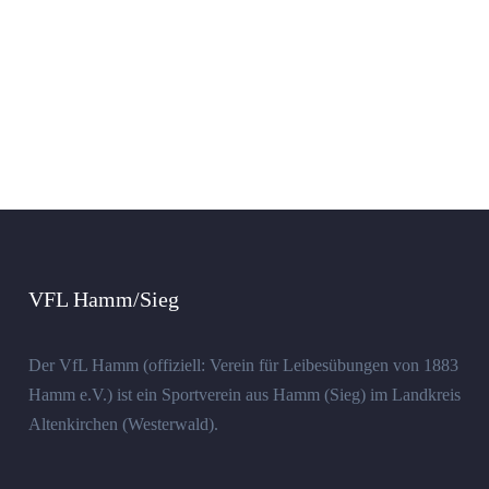
VFL Hamm/Sieg
Der VfL Hamm (offiziell: Verein für Leibesübungen von 1883
Hamm e.V.) ist ein Sportverein aus Hamm (Sieg) im Landkreis
Altenkirchen (Westerwald).