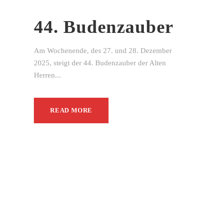
44. Budenzauber
Am Wochenende, des 27. und 28. Dezember
2025, steigt der 44. Budenzauber der Alten
Herren...
READ MORE