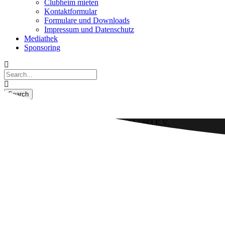
Clubheim mieten
Kontaktformular
Formulare und Downloads
Impressum und Datenschutz
Mediathek
Sponsoring
VFL HAMM 1883 E.V.
FUSSBALLABTEILUNG
Friedrich-Wilhelm-Raiffeisen-Stadion