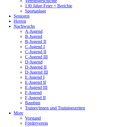
Vereinsgeschichte
130 Jahre Feier + Berichte
Sportanlage
Senioren
Herren
Nachwuchs
A-Jugend
B-Jugend
B-Jugend II
C-Jugend I
C-Jugend II
C-Jugend III
D-Jugend
D-Jugend II
D-Jugend III
E-Jugend I
E-Jugend II
E-Jugend III
F-Jugend
F-Jugend II
Bambini
Trainer/innen und Trainingszeiten
More
Vorstand
Förderverein