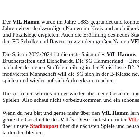
Der
VfL Hamm
wurde im Jahre 1883 gegründet und konnte 
Jahren einen denkwürdigen Namen im Kreis und auch überkr
und Pokalsiege erspielen. Auch die Eröffnung des neues St
den FC Schalke und Bayern trug zu dem großen Namen
V
Die Saison 2023/2024 ist die erste Saison des
VfL Hamms
Bruchertseifen und Eichelhardt. Die SG Hammerland – Bruche
nach der der neuen Staffeleinteilung in der Kreisklasse B2.
motivierten Mannschaft will die SG sich in der B-Klasse neu
spielen und wieder auf sich Aufmerksam machen.
Hierzu freuen wir uns immer wieder über neue Gesichter un
Spielen. Also scheut nicht vorbeizukommen und ein schönes
Wenn du neu bist und gerne mehr über den
VfL Hamm
lern
gerne die Geschichte des
VfL´s
. Diese findest du unter
VfL
über unsere
Stadionpost
über die nächsten Spiele und neus
laufenden bleiben.