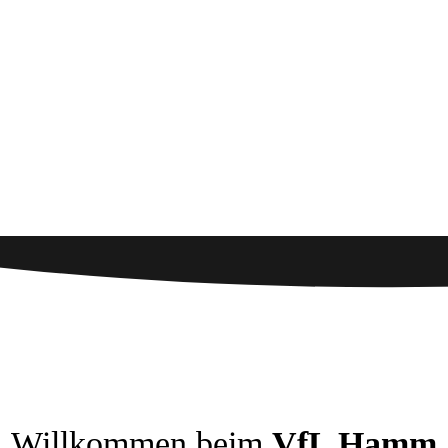
Willkommen beim
VfL Hamm