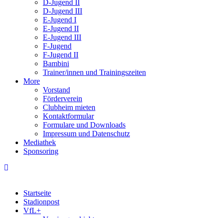
D-Jugend II
D-Jugend III
E-Jugend I
E-Jugend II
E-Jugend III
F-Jugend
F-Jugend II
Bambini
Trainer/innen und Trainingszeiten
More
Vorstand
Förderverein
Clubheim mieten
Kontaktformular
Formulare und Downloads
Impressum und Datenschutz
Mediathek
Sponsoring
Startseite
Stadionpost
VfL+