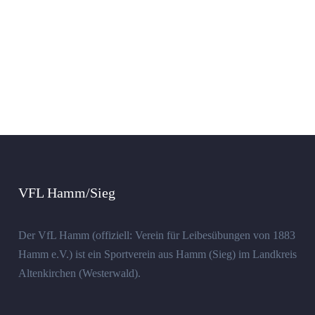
VFL Hamm/Sieg
Der VfL Hamm (offiziell: Verein für Leibesübungen von 1883
Hamm e.V.) ist ein Sportverein aus Hamm (Sieg) im Landkreis
Altenkirchen (Westerwald).