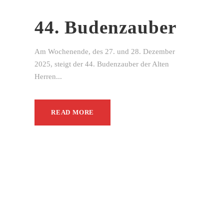
44. Budenzauber
Am Wochenende, des 27. und 28. Dezember
2025, steigt der 44. Budenzauber der Alten
Herren...
READ MORE