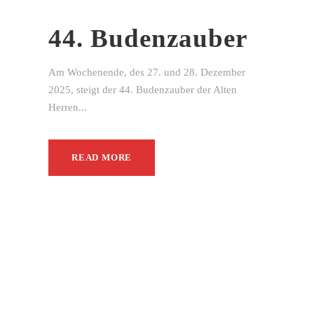
44. Budenzauber
Am Wochenende, des 27. und 28. Dezember
2025, steigt der 44. Budenzauber der Alten
Herren...
READ MORE