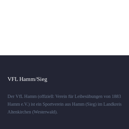
VFL Hamm/Sieg
Der VfL Hamm (offiziell: Verein für Leibesübungen von 1883
Hamm e.V.) ist ein Sportverein aus Hamm (Sieg) im Landkreis
Altenkirchen (Westerwald).