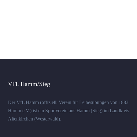
VFL Hamm/Sieg
Der VfL Hamm (offiziell: Verein für Leibesübungen von 1883
Hamm e.V.) ist ein Sportverein aus Hamm (Sieg) im Landkreis
Altenkirchen (Westerwald).