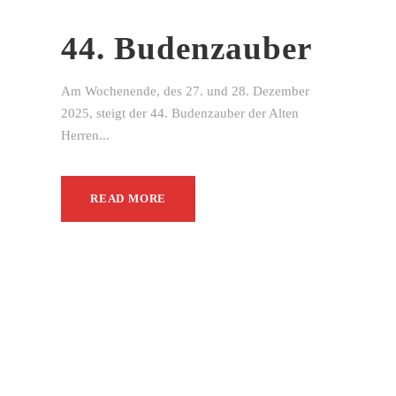
44. Budenzauber
Am Wochenende, des 27. und 28. Dezember
2025, steigt der 44. Budenzauber der Alten
Herren...
READ MORE