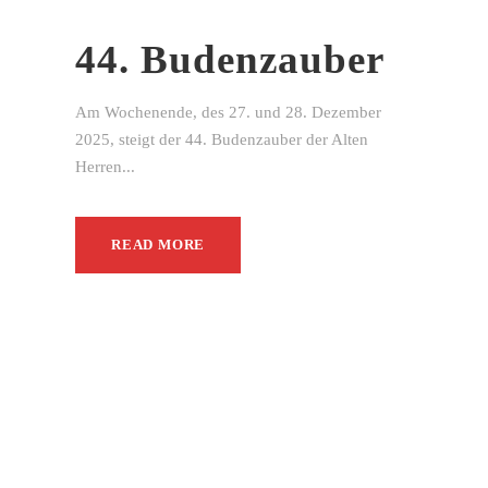
44. Budenzauber
Am Wochenende, des 27. und 28. Dezember
2025, steigt der 44. Budenzauber der Alten
Herren...
READ MORE