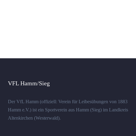
VFL Hamm/Sieg
Der VfL Hamm (offiziell: Verein für Leibesübungen von 1883
Hamm e.V.) ist ein Sportverein aus Hamm (Sieg) im Landkreis
Altenkirchen (Westerwald).