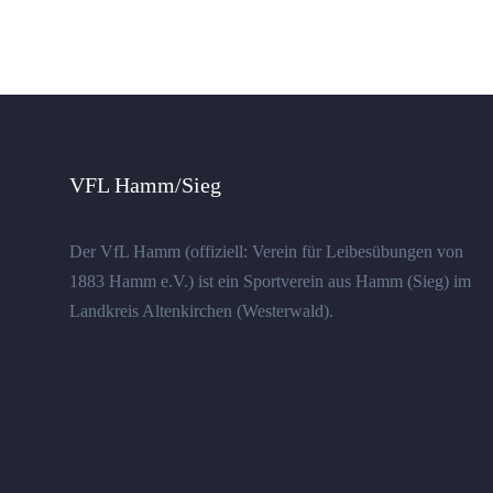
VFL Hamm/Sieg
Der VfL Hamm (offiziell: Verein für Leibesübungen von
1883 Hamm e.V.) ist ein Sportverein aus Hamm (Sieg) im
Landkreis Altenkirchen (Westerwald).