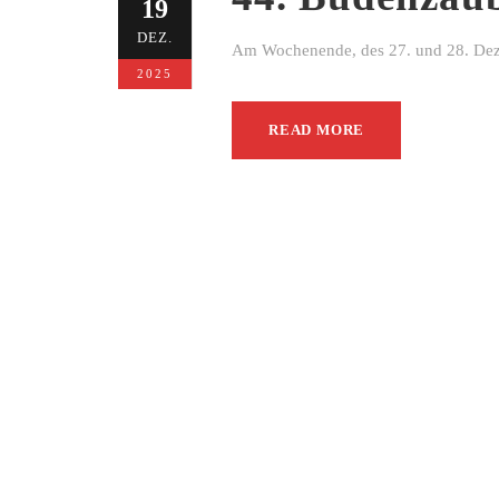
19
DEZ.
Am Wochenende, des 27. und 28. Dezem
2025
READ MORE