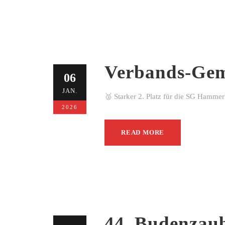
Verbands-Gem
06
JAN.
🥈 Starker 2. Platz für die SG Hamme
2026
READ MORE
44. Budenzau