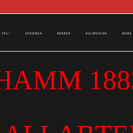
VFL+
SENIOREN
HERREN
NACHWUCHS
MORE
HAMM 1883