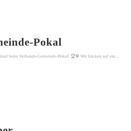
einde-Pokal
rland beim Verbands-Gemeinde-Pokal! 🏆⚽ Wir blicken auf ein...
ber